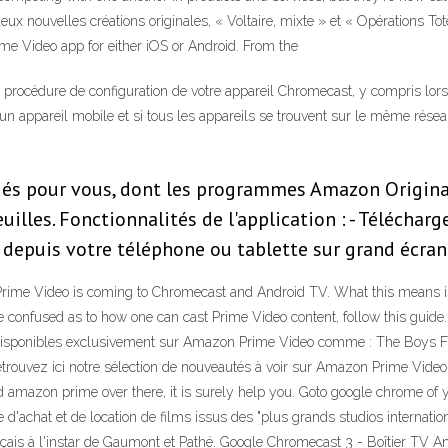
 nouvelles créations originales, « Voltaire, mixte » et « Opérations 
ime Video app for either iOS or Android. From the
a procédure de configuration de votre appareil Chromecast, y compris lor
un appareil mobile et si tous les appareils se trouvent sur le même résea
dés pour vous, dont les programmes Amazon Origina
euilles. Fonctionnalités de l'application : - Téléchar
z depuis votre téléphone ou tablette sur grand écra
rime Video is coming to Chromecast and Android TV. What this means is 
e confused as to how one can cast Prime Video content, follow this guid
isponibles exclusivement sur Amazon Prime Video comme : The Boys Fil
 retrouvez ici notre sélection de nouveautés à voir sur Amazon Prime Vid
d amazon prime over there, it is surely help you. Goto google chrome of 
d'achat et de location de films issus des "plus grands studios interna
çais à l'instar de Gaumont et Pathé. Google Chromecast 3 - Boîtier TV And