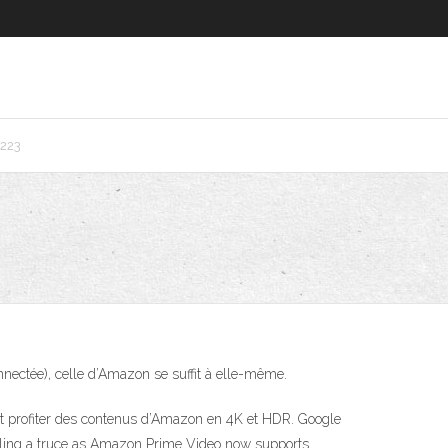
223
nnectée), celle d’Amazon se suffit à elle-même.
et profiter des contenus d’Amazon en 4K et HDR. Google
alling a truce as Amazon Prime Video now supports