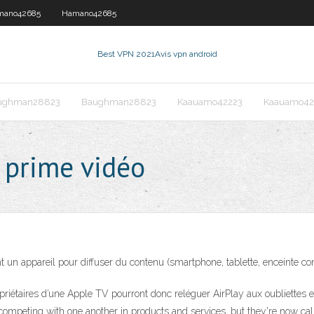
mano42685
Hamano42685
Best VPN 2021
Avis vpn android
ughman28823
Baughman28823
Kaauamo42223
Kaauamo42
 prime vidéo
t un appareil pour diffuser du contenu (smartphone, tablette, enceinte co
riétaires d’une Apple TV pourront donc reléguer AirPlay aux oubliettes 
competing with one another in products and services, but they're now c