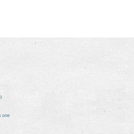
20
x one