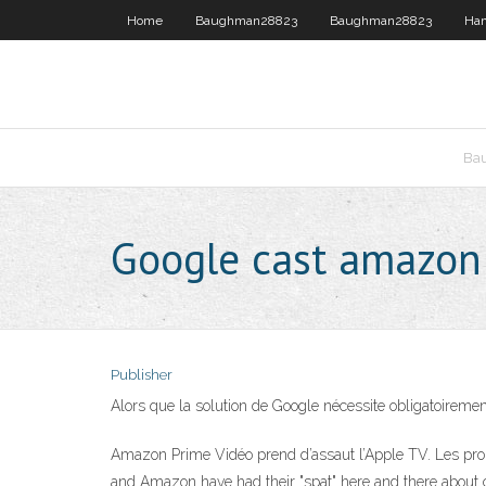
Home
Baughman28823
Baughman28823
Ha
Ba
Google cast amazon
Publisher
Alors que la solution de Google nécessite obligatoiremen
Amazon Prime Vidéo prend d’assaut l’Apple TV. Les prop
and Amazon have had their "spat" here and there about 