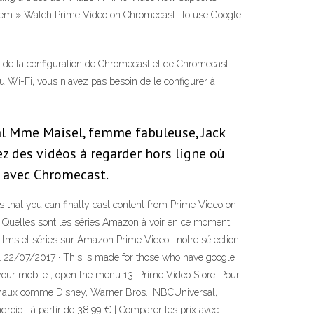
Totem » Watch Prime Video on Chromecast. To use Google
s de la configuration de Chromecast et de Chromecast
u Wi-Fi, vous n'avez pas besoin de le configurer à
l Mme Maisel, femme fabuleuse, Jack
gez des vidéos à regarder hors ligne où
n avec Chromecast.
that you can finally cast content from Prime Video on
e. Quelles sont les séries Amazon à voir en ce moment
ms et séries sur Amazon Prime Video : notre sélection
eo. 22/07/2017 · This is made for those who have google
your mobile , open the menu 13. Prime Video Store. Pour
tionaux comme Disney, Warner Bros., NBCUniversal,
roid | à partir de 38,99 € | Comparer les prix avec