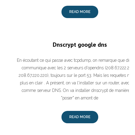
READ MORE
Dnscrypt google dns
En écoutant ce qui passe avec tcpdump, on remarque que dnsc
communique avec les 2 serveurs d'opendns (208.67.222.222 
208.67.220.220), toujours sur le port 53. Mais les requetes ne 
plus en clair . A présent, on va l'installer sur un router, avec B
comme serveur DNS. On va installer dnscrypt de manière à 
"poser" en amont de
READ MORE