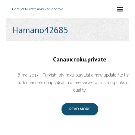
Best VPN 2021
Avis vpn android
Hamano42685
Canaux roku.private
6 mai 2017 - Turkish iptv m3u playList a new update file list bo
turk channels on iptv4sat in a free server with strong links on h
quality.
READ MORE