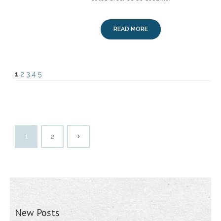
READ MORE
1
2
3
4
5
1
2
New Posts