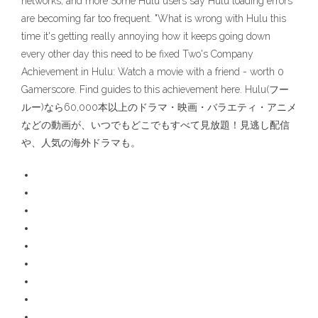
networks, and more Some Hulu users say Hulu loading errors
are becoming far too frequent. "What is wrong with Hulu this
time it's getting really annoying how it keeps going down
every other day this need to be fixed Two's Company
Achievement in Hulu: Watch a movie with a friend - worth 0
Gamerscore. Find guides to this achievement here. Hulu(フー
ルー)なら60,000本以上のドラマ・映画・バラエティ・アニメ
などの動画が、いつでもどこでもすべて見放題！見逃し配信
や、人気の海外ドラマも。