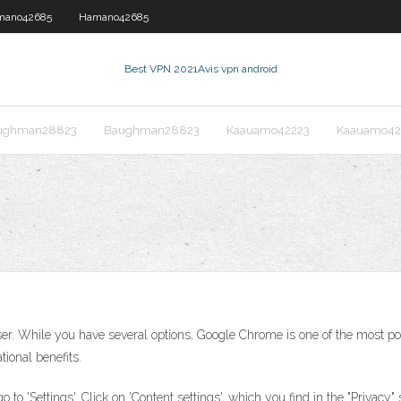
mano42685
Hamano42685
Best VPN 2021
Avis vpn android
ughman28823
Baughman28823
Kaauamo42223
Kaauamo42
ser. While you have several options, Google Chrome is one of the most p
tional benefits.
'Settings'. Click on 'Content settings', which you find in the "Privacy" 