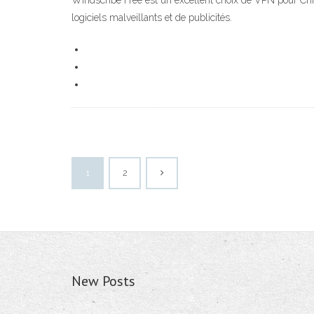
Windscribe Free est un excellent choix de VPN pour Chrom
logiciels malveillants et de publicités.
1
2
New Posts