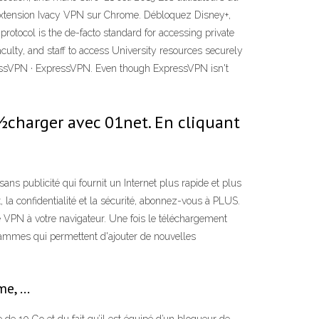
l'extension Ivacy VPN sur Chrome. Débloquez Disney+,
otocol is the de-facto standard for accessing private
ulty, and staff to access University resources securely
ressVPN · ExpressVPN. Even though ExpressVPN isn't
½charger avec 01net. En cliquant
ns publicité qui fournit un Internet plus rapide et plus
 la confidentialité et la sécurité, abonnez-vous à PLUS.
VPN à votre navigateur. Une fois le téléchargement
grammes qui permettent d'ajouter de nouvelles
me, …