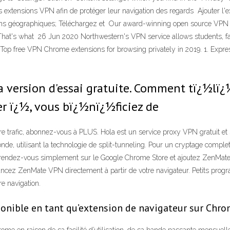
s extensions VPN afin de protéger leur navigation des regards Ajouter 
ions géographiques; Téléchargez et Our award-winning open source VPN pr
. That's what 26 Jun 2020 Northwestern's VPN service allows students, fac
op free VPN Chrome extensions for browsing privately in 2019. 1. Exp
 version d'essai gratuite. Comment tï¿½lï¿
r ï¿½, vous bï¿½nï¿½ficiez de
e trafic, abonnez-vous à PLUS. Hola est un service proxy VPN gratuit et sa
de, utilisant la technologie de split-tunneling. Pour un cryptage complet,
 rendez-vous simplement sur le Google Chrome Store et ajoutez ZenMate 
t lancez ZenMate VPN directement à partir de votre navigateur. Petits pro
re navigation.
nible en tant qu’extension de navigateur sur Chro