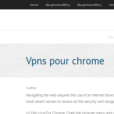
Home
Baughman28823
Baughman28823
Ha
Ba
Vpns pour chrome
Author
Navigating the web requires the use of an Internet brow
most recent version to receive all the security and naviga
20 Feb 2019 For Chrome: Open the browser menu and go to 