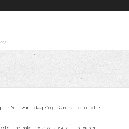
223
opular. You'll want to keep Google Chrome updated to the
section, and make sure 21 oct. 2019 Les utilisateurs du