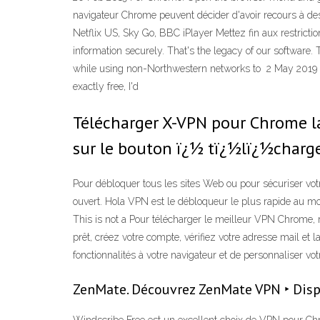
navigateur Chrome peuvent décider d'avoir recours à de
Netflix US, Sky Go, BBC iPlayer Mettez fin aux restrict
information securely. That's the legacy of our software
while using non-Northwestern networks to 2 May 2019 T
exactly free, I'd
Télécharger X-VPN pour Chrome la
sur le bouton ï¿½ tï¿½lï¿½charge
Pour débloquer tous les sites Web ou pour sécuriser votr
ouvert. Hola VPN est le débloqueur le plus rapide au mon
This is not a Pour télécharger le meilleur VPN Chrome,
prêt, créez votre compte, vérifiez votre adresse mail e
fonctionnalités à votre navigateur et de personnaliser vot
ZenMate. Découvrez ZenMate VPN ‣ Dispo